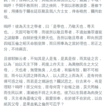
嗚呼！予聞不教而刑，謂之殃民，予當以邪教源委，逐條卞
析，用播告于爾在廷臣鄰及我八方士女，俾各曉然，爾尚欽
哉。
嗚呼！彼為天主之學者，曰「是學也，乃敬天也，尊天
也。」天固可敬可尊，而彼所以敬且尊者，不過如滌罪邀寵
之諸鄙事，自歸於慢天褻天也。吾所以敬且尊者，即向所謂
四端五倫之昭天命順皇降，而日用事為之當於理也，邪正之
分，不待兩言。
且彼耶穌云者，不知其是人是鬼，是真是假，而其徒之言，
以為「始以天主下降，死復上作天主，為萬物民生之大父
母。」天也者，無聲無臭，人也者，有軀有殼，斷不可相
混。而今以天謂之降而為人，以人謂之上而為天，是有何依
俙可惑之端，而若是之矯誣也？爾試思之。往古來今，有是
理耶？嗚呼！匪父何生，匪母何育？欲報之德，昊天罔極，
而生民以來，澌滅他不得之大本也。彼乃以生我者為肉身父
母，天主者為靈魂父母，親愛崇奉，在於彼不在於此，以自
絕其父母，是果血氣之倫所可忍乎？