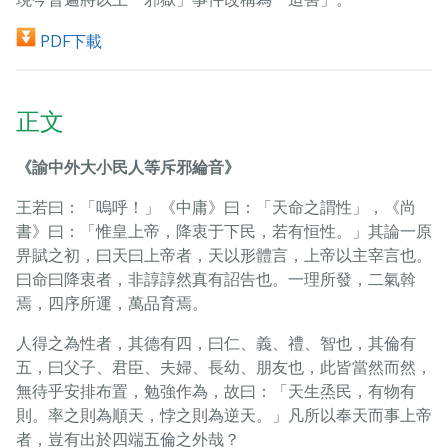
PDF下載
正文
《諭中外大小民人等斥邪綸音》
王若曰：「嗚呼！」《中庸》曰：「天命之謂性」，《尚
書》曰：「惟皇上帝，降衷于下民，若有恒性。」其論一原
畀賦之初，曰天曰上帝者，天以形體言，上帝以主宰言也。
曰命曰降衷者，非諄諄然真有詔告也。一理所發，二氣斡
焉，四序所運，萬品育焉。
人得之為性者，其德有四，曰仁、義、禮、智也，其倫有
五，曰父子、君臣、夫婦、長幼、朋友也，此皆當然而然，
無待乎安排布置，勉強作為，故曰：「天生烝民，有物有
則。率之則為順天，悖之則為逆天。」凡所以奉天而事上帝
者，豈有出於四端五倫之外哉？