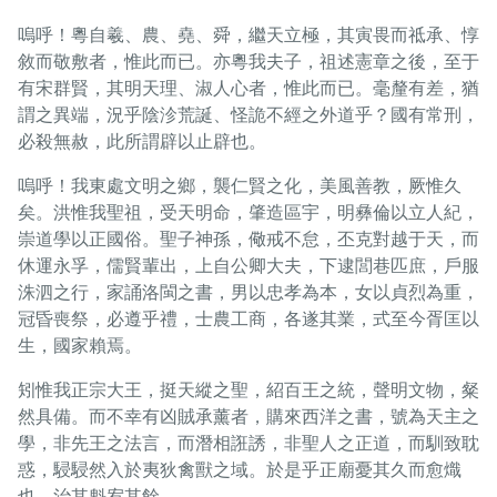
嗚呼！粵自羲、農、堯、舜，繼天立極，其寅畏而祗承、惇
敘而敬敷者，惟此而已。亦粵我夫子，祖述憲章之後，至于
有宋群賢，其明天理、淑人心者，惟此而已。毫釐有差，猶
謂之異端，況乎陰沴荒誕、怪詭不經之外道乎？國有常刑，
必殺無赦，此所謂辟以止辟也。
嗚呼！我東處文明之鄉，襲仁賢之化，美風善教，厥惟久
矣。洪惟我聖祖，受天明命，肇造區宇，明彝倫以立人紀，
崇道學以正國俗。聖子神孫，儆戒不怠，丕克對越于天，而
休運永孚，儒賢輩出，上自公卿大夫，下逮閭巷匹庶，戶服
洙泗之行，家誦洛閩之書，男以忠孝為本，女以貞烈為重，
冠昏喪祭，必遵乎禮，士農工商，各遂其業，式至今胥匡以
生，國家賴焉。
矧惟我正宗大王，挺天縱之聖，紹百王之統，聲明文物，粲
然具備。而不幸有凶賊承薰者，購來西洋之書，號為天主之
學，非先王之法言，而潛相誑誘，非聖人之正道，而馴致耽
惑，駸駸然入於夷狄禽獸之域。於是乎正廟憂其久而愈熾
也，治其魁宥其餘。