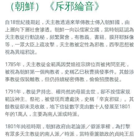
（朝鮮）《斥邪綸音》
自18世紀後期起，天主教透過來華傳教士傳入朝鮮國，由
上層向下層社會滲透。朝鮮一向以儒家立國，當時朝廷認為
天主教徒行動詭秘，頻繁聚會，有教義、書籍、膜拜耶穌像
等，一眾大臣上疏攻擊，天主教被定性為邪教，西學思想被
視為異端邪說。
1785年，天主教徒金範禹因焚燒祖宗牌位而被拷問至死，
被視為朝鮮第一個殉教者，史稱乙巳秋曹摘發事件。其餘涉
事教徒假裝離教，但仍持續秘密傳教，偷偷招攬教徒。
1791年，教徒尹持忠、權尚然的母親去世，卻不按儒家規
範設神主、祭祀，被發現而遭處決，史稱「辛亥邪獄」。其
餘教徒卻未見收斂，地下信徒數字竟由數十人發展至1801
年的1萬人，主要為南人派或時派。
1801年純祖時期，朝鮮政府由老論派／僻派掌權，為打擊
有眾多天主教徒的南人派／時派，當時垂簾聽政的貞純王后