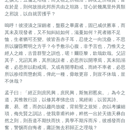
在於是，則何故捨此邦所共由之坦路，甘心於幾萬里外異類
之邪說，以自就罟擭乎？
嗚呼！彼浸漬之深錮者，盤覈之畢露者，固已咸伏厥辜，而
其未及現發者，又不知糾結如何，滋蔓如何？死者雖不足
恤，生者猶可丕變。彼皆吾赤子耳，忍使之一向沈蠱，不思
所以牖昏嚮明之方乎？今予敷示心腹，非予言也，乃惟天之
經人之維，古昔群聖之訓也，嗟！爾臣黎，欽哉欽哉。父詔
其子，兄詔其弟，其所訛誤者，必思所以開導焉，其未陷溺
者，必思所以勸戒焉。又或有開導勸戒，而終不率者，必思
所以殄殪而懲創焉，俾此一種，毋敢更容，則豈不休哉，豈
不休哉？
孟子曰：「經正則庶民興，庶民興，斯無邪慝矣。」為今之
道，其惟敦行誼，以修其孝悌忠信，篤經術，以習其詩、
書、易、禮，而勿以趨尚放縱，背前聖之規矩，勿以考據細
瑣，侮先賢之訓詁，使我章甫衿紳，粹然一出於天德天彝自
然之則，則吾道不期扶而扶，異學不期斥而斥，彼感發而自
奮，警惕而自悔者，庸詎無去邪歸正之理哉？