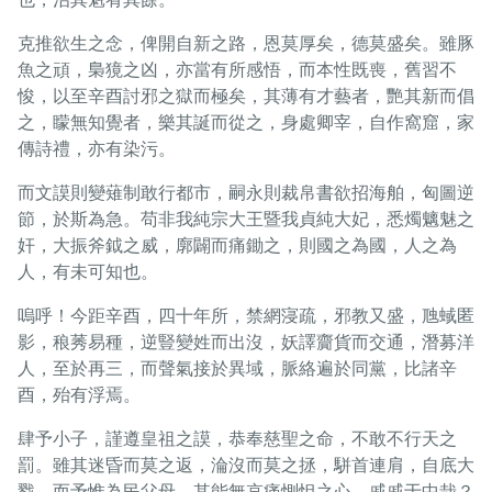
克推欲生之念，俾開自新之路，恩莫厚矣，德莫盛矣。雖豚
魚之頑，梟獍之凶，亦當有所感悟，而本性既喪，舊習不
悛，以至辛酉討邪之獄而極矣，其薄有才藝者，艷其新而倡
之，矇無知覺者，樂其誕而從之，身處卿宰，自作窩窟，家
傳詩禮，亦有染污。
而文謨則變薙制敢行都市，嗣永則裁帛書欲招海舶，匈圖逆
節，於斯為急。苟非我純宗大王暨我貞純大妃，悉燭魑魅之
奸，大振斧鉞之威，廓闢而痛鋤之，則國之為國，人之為
人，有未可知也。
嗚呼！今距辛酉，四十年所，禁網寖疏，邪教又盛，虺蜮匿
影，稂莠易種，逆豎變姓而出沒，妖譯齎貨而交通，潛募洋
人，至於再三，而聲氣接於異域，脈絡遍於同黨，比諸辛
酉，殆有浮焉。
肆予小子，謹遵皇祖之謨，恭奉慈聖之命，不敢不行天之
罰。雖其迷昏而莫之返，淪沒而莫之拯，駢首連肩，自底大
戮，而予惟為民父母，其能無哀痛惻怛之心，戚戚于中哉？