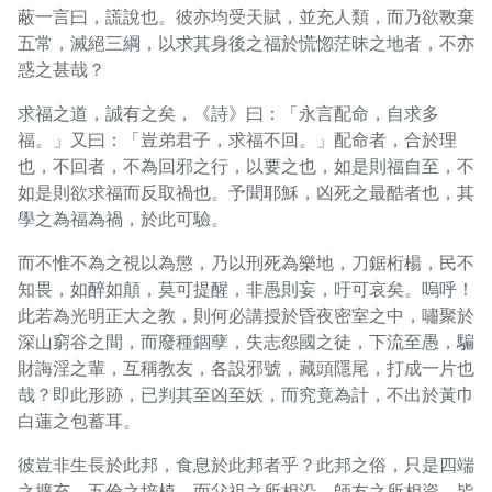
蔽一言曰，謊說也。彼亦均受天賦，並充人類，而乃欲斁棄
五常，滅絕三綱，以求其身後之福於慌惚茫昧之地者，不亦
惑之甚哉？
求福之道，誠有之矣，《詩》曰：「永言配命，自求多
福。」又曰：「豈弟君子，求福不回。」配命者，合於理
也，不回者，不為回邪之行，以要之也，如是則福自至，不
如是則欲求福而反取禍也。予聞耶穌，凶死之最酷者也，其
學之為福為禍，於此可驗。
而不惟不為之視以為懲，乃以刑死為樂地，刀鋸桁楊，民不
知畏，如醉如顛，莫可提醒，非愚則妄，吁可哀矣。嗚呼！
此若為光明正大之教，則何必講授於昏夜密室之中，嘯聚於
深山窮谷之間，而廢種錮孽，失志怨國之徒，下流至愚，騙
財誨淫之輩，互稱教友，各設邪號，藏頭隱尾，打成一片也
哉？即此形跡，已判其至凶至妖，而究竟為計，不出於黃巾
白蓮之包蓄耳。
彼豈非生長於此邦，食息於此邦者乎？此邦之俗，只是四端
之擴充，五倫之培植，而父祖之所相沿，師友之所相資，皆