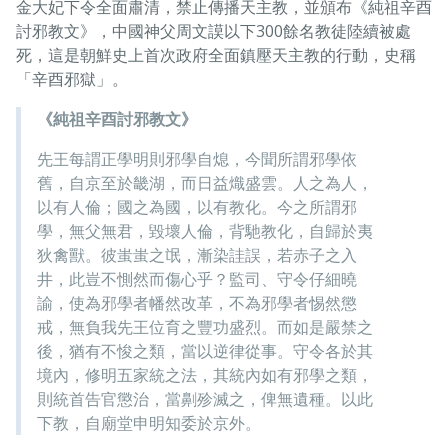
金大妃下令全面肅清，禁止傳播天主教，並頒布《純祖辛酉
討邪教文》，中國神父周文謨以下300餘名教徒陸續被處
死，這是朝鮮史上首次政府全面鎮壓天主教的行動，史稱
「辛酉邪獄」。
《純祖辛酉討邪教文》
先王每謂正學明則邪學自熄，今聞所謂邪學依
舊，自京至於畿湖，而日益熾盛雲。人之為人，
以有人倫；國之為國，以有教化。今之所謂邪
學，無父無君，毀壞人倫，背馳教化，自歸於夷
狄禽獸。彼蚩蚩之氓，漸染詿誤，若赤子之入
井，此豈不惻然而傷心乎？監司、守令仔細曉
諭，使為邪學者幡然改革，不為邪學者惕然懲
戒，無負我先王位育之豐功盛烈。而如是嚴禁之
後，猶有不悛之類，當以逆律從事。守令各於其
境內，修明五家統之法，其統內如有邪學之類，
則統首告官懲治，當劓殄滅之，俾無遺種。以此
下教，自廟堂申明知委於京外。