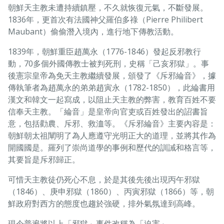
朝鮮天主教未遭持續鎮壓，不久就恢復元氣，不斷發展。
1836年，更首次有法國神父羅伯多祿（Pierre Philibert
Maubant）偷偷潛入境內，進行地下傳教活動。
1839年，朝鮮重臣趙萬永（1776-1846）發起反邪教行
動，70多個外國傳教士被判死刑，史稱「己亥邪獄」。事
後憲宗皇帝為免天主教繼續發展，頒發了《斥邪綸音》，據
傳執筆者為趙萬永的弟弟趙寅永（1782-1850），此綸書用
漢文和韓文一起寫成，以阻止天主教的弊害，教育百姓不要
信奉天主教。「綸音」是皇帝向官吏或百姓發出的詔書旨
意，包括勸農、斥邪、救洫等。《斥邪綸音》主要內容是：
朝鮮朝太祖闡明了為人應遵守光明正大的道理，並將其作為
開國國是。羅列了崇尚道學的事例和歷代的訓誡和格言等，
其要旨是斥邪歸正。
可惜天主教徒仍死心不息，於是其後先後出現丙午邪獄
（1846）、庚申邪獄（1860）、丙寅邪獄（1866）等，朝
鮮政府對西方的態度也趨於強硬，排外氣氛達到高峰。
現今普遍將以上「邪獄」事件改稱為「迫害」。