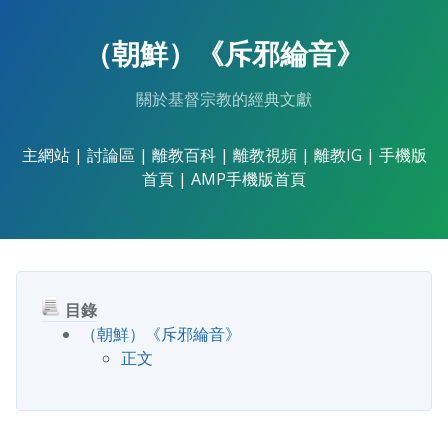
Skip
to
（朝鮮）《斥邪綸音》
the
content.
關於基督宗教的經典文獻
主網站
|
討論區
|
離教百科
|
離教視頻
|
離教IG
|
手機版
首頁
|
AMP手機版首頁
目錄
（朝鮮）《斥邪綸音》
正文