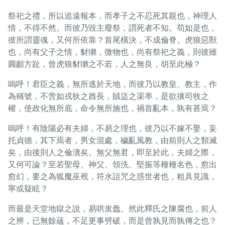
祭祀之禮，所以追遠報本，而孝子之不忍死其親也，神理人
情，不得不然。而彼乃毀主廢祭，謂死者不知。苟如是也，
彼所謂靈魂，又何所依靠？首尾橫決，不成倫脊。虎狼惡獸
也，尚有父子之情，豺獺，微物也，尚有祭祀之義，則彼雖
圓顱方趾，曾虎狼豺獺之不若，人之無良，胡至此極？
嗚呼！君臣之義，無所逃於天地，而彼乃以教皇、教主，作
為稱號，不啻如戎狄之酋長，賊盜之渠率，是欲攘司牧之
權，使政化無所底，命令無所施也，禍首亂本，孰有甚焉？
嗚呼！有陰陽必有夫婦，不易之理也，彼乃以不嫁不娶，妄
托貞德，其下焉者，男女混處，穢亂風教，由前則人之類滅
矣，由後則人之倫瀆矣。無父無君，即至於此，夫婦之際，
又何可論？至若聖母、神父、領洗、堅振等種種名色，愈出
愈幻，要之為狐魔巫覡，符水詛咒之惑世者也，粗具見識，
寧或疑眩？
而最是天堂地獄之說，易哄蚩蠢。然此釋氏之陳腐也，前人
之辨，已無餘蘊，不足更事劈破，而是曾孰見而孰傳之也？