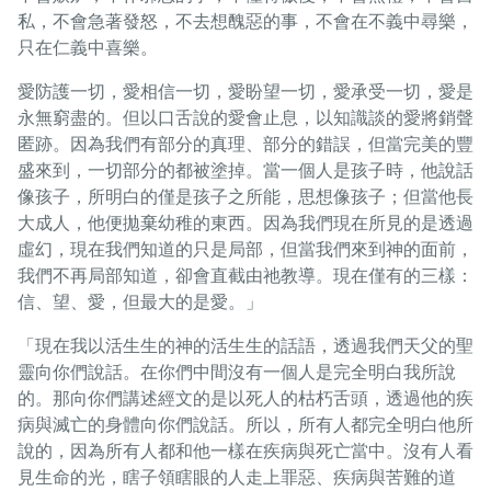
私，不會急著發怒，不去想醜惡的事，不會在不義中尋樂，
只在仁義中喜樂。
愛防護一切，愛相信一切，愛盼望一切，愛承受一切，愛是
永無窮盡的。但以口舌說的愛會止息，以知識談的愛將銷聲
匿跡。因為我們有部分的真理、部分的錯誤，但當完美的豐
盛來到，一切部分的都被塗掉。當一個人是孩子時，他說話
像孩子，所明白的僅是孩子之所能，思想像孩子；但當他長
大成人，他便拋棄幼稚的東西。因為我們現在所見的是透過
虛幻，現在我們知道的只是局部，但當我們來到神的面前，
我們不再局部知道，卻會直截由祂教導。現在僅有的三樣：
信、望、愛，但最大的是愛。」
「現在我以活生生的神的活生生的話語，透過我們天父的聖
靈向你們說話。在你們中間沒有一個人是完全明白我所說
的。那向你們講述經文的是以死人的枯朽舌頭，透過他的疾
病與滅亡的身體向你們說話。所以，所有人都完全明白他所
說的，因為所有人都和他一樣在疾病與死亡當中。沒有人看
見生命的光，瞎子領瞎眼的人走上罪惡、疾病與苦難的道