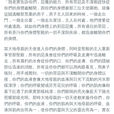
「我老實告訴你們，惡魔的能力、所有罪惡及不潔都趕快從
你們的身體處離開，因你們的身體被那三位天使圍抱。就像
盜賊逃離那荒棄的房子，房子主人回來的時候，一個走出
門，一個走出窗，一個走出屋頂，主人在何處，他們便要從
何處逃跑。就如你們身體上的邪惡惡魔，所有過往的罪惡，
所有弄污你們身體聖殿的一切不潔與疾病，都迅速離開你們
的身體。
當大地母親的天使進入你們的身體，同時是聖殿的主人重新
掌管那聖殿，所有的惡臭會從你們的呼吸及皮膚中迅速離
去，所有腐朽的水會從你們的口、你們的皮膚、你們的隱秘
部位迅速的消散。所有這些你們都可以用肉眼看見，用鼻子
嗅到，用手感覺到。一切的罪惡與不潔離開你們的身體以
後，你們的血液會像大地母親的血液與日光下流動的河水那
樣潔淨；你們的呼吸變成芬芳花兒的呼吸；你們的肌肉像樹
葉下紅透了的果實那樣純潔；你們眼睛的亮光像藍天下陽光
照耀那樣光明。那時大地母親的一切天使都來服侍你們，你
們的呼吸。你們的血液，你們的肌肉與大地母親的呼吸、血
液與肌肉合而為一，使你們的靈與天父的靈合而為一。實在