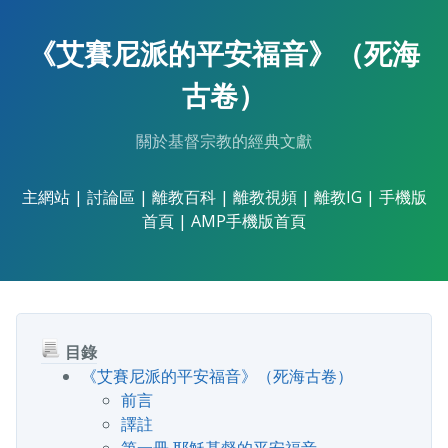
Skip
to
《艾賽尼派的平安福音》（死海
the
content.
古卷）
關於基督宗教的經典文獻
主網站
|
討論區
|
離教百科
|
離教視頻
|
離教IG
|
手機版
首頁
|
AMP手機版首頁
目錄
《艾賽尼派的平安福音》（死海古卷）
前言
譯註