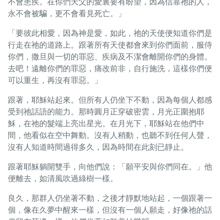
不會患疾。在你們天父的愛裏要有盼望，因為信靠祂的人，
永不會被騙，更不會看見死亡。」
「要彼此相愛，因為神是愛，如此，祂的天使便知道你們是
行走在祂的道路上。跟著所有天使都會來到你們面前，服侍
你們，撒旦與一切的罪惡、疾病及不潔會離開你們的身體。
去吧！遠離你們的罪惡，痛改前非，自行施洗，這樣你們便
可以重生，再沒有罪惡。」
跟著，耶穌站起來。但所有人仍坐下不動，因為每個人都感
受到祂話語的能力。那時圓月正穿破密雲，月光正圍抱耶
穌，在祂的髮端上亮出星光。在月光下，耶穌站在他們中
間，他看似在空中舞動。沒有人稍動，也聽不到任何人聲，
沒有人知道時間過得多久，因為時間在此刻已靜止。
跟著耶穌躺開雙手，向他們說：「願平安與你們同在。」他
便離去，如清風吹過綠樹一樣。
良久，那群人仍坐著不動，之後才靜默地站起，一個跟著一
個，像在久夢中醒來一樣，但沒有一個人願走，好像祂的話