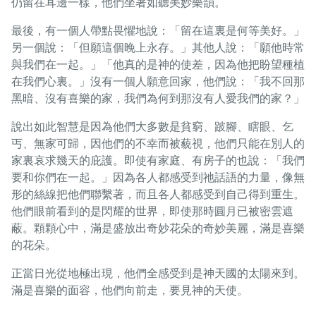
仍留在耳邊一樣，他們坐著如聽美妙樂韻。
最後，有一個人帶點畏懼地說：「留在這裏是何等美好。」
另一個說：「但願這個晚上永存。」其他人說：「願他時常
與我們在一起。」「他真的是神的使差，因為他把盼望種植
在我們心裏。」沒有一個人願意回家，他們說：「我不回那
黑暗、沒有喜樂的家，我們為何到那沒有人愛我們的家？」
說出如此智慧是因為他們大多數是貧窮、跛腳、瞎眼、乞
丐、無家可歸，因他們的不幸而被藐視，他們只能在別人的
家裏哀求幾天的庇護。即使有家庭、有房子的也說：「我們
要和你們在一起。」因為各人都感受到祂話語的力量，像無
形的絲線把他們聯繫著，而且各人都感受到自己得到重生。
他們眼前看到的是閃耀的世界，即使那時圓月已被密雲遮
蔽。顆顆心中，滿是盛放出奇妙花朵的奇妙美麗，滿是喜樂
的花朵。
正當日光從地極出現，他們全感受到是神天國的太陽來到。
滿是喜樂的面容，他們向前走，要見神的天使。