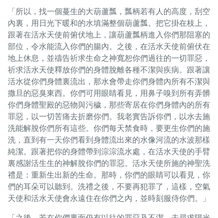
「所以，找一個蔓生的大葫蘆瓢，瓢柄若有人的高度，刮空
內裏，用日光下暖和的水填滿整個葫蘆瓢。把它掛在枝上，
跟著在活水天使前俯伏地上，讓葫蘆瓢柄進入你們那阻塞的
部位，令水能流入你們的腸內。之後，在活水天使前俯伏在
地上休息，並禱告祈求生命之神寬恕你們過往的一切罪惡，
祈求活水天使釋放你們的身體脫離各種不潔與疾病。跟著讓
活水從你們身體裏流出，那水會帶走你們身體內所有不潔與
撒旦的惡臭東西。你們可用眼睛看見，用鼻子嗅到所有弄髒
你們身體聖殿的惡物與污穢，那些寄居在你們身體內的所有
罪惡，以一切苦痛去折磨你們。我老實告訴你們，以水去施
洗能解脫你們所有這些。你們每天禁食時，要更生你們的施
洗，直到有一天你們看到身體流出來的水像河流的水波那樣
純潔。跟著把你的身體帶到淙淙流水處，在活水天使的手臂
裏感謝活生生的神解脫你們的罪惡。活水天使所施的神聖洗
禮是：重新生出新的生命。那時，你們的眼睛可以看見，你
們的耳朵可以聽到。洗禮之後，不要再犯罪了，這樣，空氣
天使和活水天使會永遠住在你們之內，並時刻服侍你們。」
「之後，若在你們裏面仍有以往的罪惡及不潔，去尋求陽光