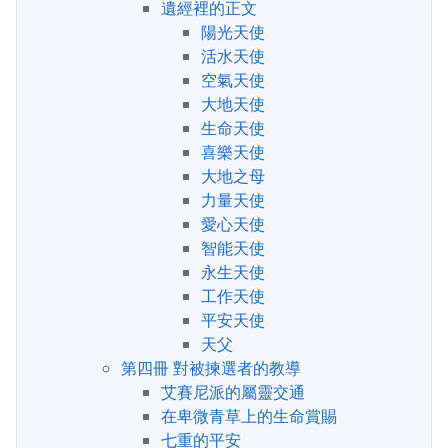
遺經裡的正文
陽光天使
活水天使
空氣天使
大地天使
生命天使
喜樂天使
大地之母
力量天使
愛心天使
智能天使
永生天使
工作天使
平安天使
天父
第四冊 對被揀選者的教導
艾賽尼派的屬靈交通
在卑微青草上的生命賞賜
七重的平安