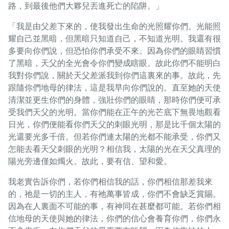
路，到最後他們大夥兒丟進死亡的陷阱。」
「我是由父差下來的，使我發出生命的光照耀你們。光能照
耀自己並黑暗，但黑暗只知道自己，不知道光明。我還有很
多要向你們說，但恐怕你們承受不來。因為你們的眼睛習慣
了黑暗，天父的全光會令你們變成瞎眼。故此你們不能明白
我對你們說，關於天父差派我到你們這裏來的事。故此，先
跟隨你們地母的律法，這是我早向你們說的。直至她的天使
清潔並更生你們的身體，強壯你們的眼睛，那時你們便可承
受我們天父的光明。當你們能在正午的光芒底下無畏地觀看
日光，你們便能看你們天父的刺眼光明，那是比千個太陽的
光還要光多千倍。但若你們連太陽的光都不能承受，你們又
怎能去看天父刺眼的光明？相信我，太陽的光在天父真理的
陽光旁邊僅如燭火。故此，要有信、望和愛。
我老實告訴你們，若你們相信我的話，你們相信那差我來
的，祂是一切的主人，有祂萬事皆成，你們不會缺乏賞賜。
因為在人裏面不可能的事，有神同在甚麼都可能。若你們相
信地母的天使與她的律法，你們的信心會養育你們，你們永