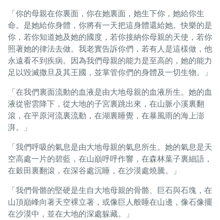
「你的母親在你裏面，你在她裏面，她生下你，她給你生
命。是她給你身體，你將有一天把這身體還給她。快樂的是
你，若你知道她及她的國度，若你接納你母親的天使，若你
照著她的律法去做。我老實告訴你們，若有人是這樣做，他
永遠看不到疾病。因為我們母親的能力是至高的，她的能力
足以毀滅撒旦及其王國，並掌管你們的身體及一切生物。」
「在我們裏面流動的血液是由大地母親的血液所生。她的血
液從密雲降下，從大地的子宮裏跳出來，在山脈小溪裏翻
滾，在平原河流裏流動，在湖裏睡覺，在暴風雨的海上澎
湃。」
「我們呼吸的氣息是由大地母親的氣息所生。她的氣息是天
空高處一片的碧藍，在山巔呼呼作響，在森林葉子裏細語，
在穀田裏翻滾，在深谷處沉睡，在沙漠處燒騰。」
「我們骨骼的堅硬是生自大地母親的骨骼、巨石與石塊，在
山頂巔峰向著天空裸立著，或像巨人般睡在山邊，像石像擺
在沙漠中，並在大地的深處躲藏。」