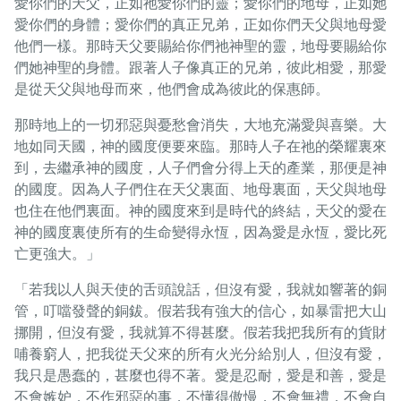
愛你們的天父，正如祂愛你們的靈；愛你們的地母，正如她
愛你們的身體；愛你們的真正兄弟，正如你們天父與地母愛
他們一樣。那時天父要賜給你們祂神聖的靈，地母要賜給你
們她神聖的身體。跟著人子像真正的兄弟，彼此相愛，那愛
是從天父與地母而來，他們會成為彼此的保惠師。
那時地上的一切邪惡與憂愁會消失，大地充滿愛與喜樂。大
地如同天國，神的國度便要來臨。那時人子在祂的榮耀裏來
到，去繼承神的國度，人子們會分得上天的產業，那便是神
的國度。因為人子們住在天父裏面、地母裏面，天父與地母
也住在他們裏面。神的國度來到是時代的終結，天父的愛在
神的國度裏使所有的生命變得永恆，因為愛是永恆，愛比死
亡更強大。」
「若我以人與天使的舌頭說話，但沒有愛，我就如響著的銅
管，叮噹發聲的銅鈸。假若我有強大的信心，如暴雷把大山
挪開，但沒有愛，我就算不得甚麼。假若我把我所有的貨財
哺養窮人，把我從天父來的所有火光分給別人，但沒有愛，
我只是愚蠢的，甚麼也得不著。愛是忍耐，愛是和善，愛是
不會嫉妒，不作邪惡的事，不懂得傲慢，不會無禮，不會自