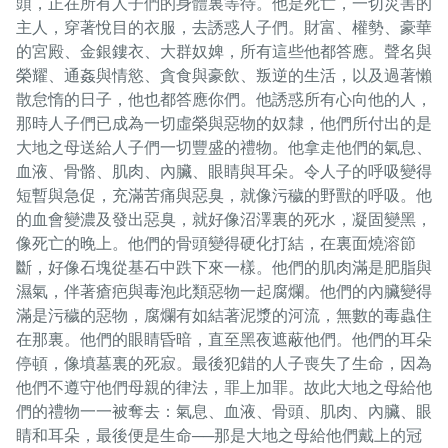
頭，正在所有人子們的身體裏等待。他是死亡，一切災害的
主人，穿著悅目的衣服，去誘惑人子們。財富、權勢、豪華
的宮殿、金銀鏤衣、大群奴婢，所有這些他都答應。聲名與
榮耀、通姦與情慾、貪食與豪飲、叛逆的生活，以及過著懶
散怠惰的日子，他也都答應你們。他誘惑所有心向他的人，
那時人子們已成為一切虛榮與惡物的奴隸，他們所付出的是
大地之母送給人子們一切豐盛的禮物。他拿走他們的氣息、
血液、骨骼、肌肉、內臟、眼睛與耳朵。令人子的呼吸變得
短暫與急促，充滿苦痛與惡臭，就像污穢的野獸的呼吸。他
的血會變濃及發出惡臭，就好像沼澤裏的死水，凝固變黑，
像死亡的晚上。他們的骨頭變得硬化打結，在裏面燒溶節
斷，好像石塊從基石中跌下來一樣。他們的肌肉滿是肥脂與
濕氣，伴著瘡疤與毒泡此類惡物一起腐爛。他們的內臟變得
滿是污穢的惡物，腐爛有如結著泥漿的河流，無數的毒蟲住
在那裏。他們的眼睛昏暗，直至黑夜遮蔽他們。他們的耳朵
停頓，像墳墓裏的死寂。最後犯錯的人子喪失了生命，因為
他們不遵守他們母親的律法，罪上加罪。故此大地之母給他
們的禮物一一被奪去：氣息、血液、骨頭、肌肉、內臟、眼
睛和耳朵，最後便是生命──那是大地之母給他們戴上的冠