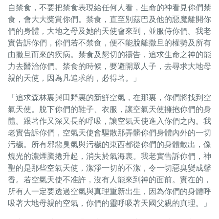
自禁食，不要把禁食表現給任何人看，生命的神看見你們禁
食，會大大獎賞你們。禁食，直至別茲巴及他的惡魔離開你
們的身體，大地之母及她的天使會來到，並服侍你們。我老
實告訴你們，你們若不禁食，便不能脫離撒旦的權勢及所有
由撒旦而來的疾病。禁食及懇切的禱告，追求生命之神的能
力去醫治你們。禁食的時候，要避開眾人子，去尋求大地母
親的天使，因為凡追求的，必得著。」
「追求森林裏與田野裏的新鮮空氣，在那裏，你們將找到空
氣天使。脫下你們的鞋子、衣服，讓空氣天使擁抱你們的身
體。跟著作又深又長的呼吸，讓空氣天使進入你們之內。我
老實告訴你們，空氣天使會驅散那弄髒你們身體內外的一切
污穢。所有邪惡臭氣與污穢的東西都從你們的身體散出，像
燒光的濃煙騰捲升起，消失於氣海裏。我老實告訴你們，神
聖的是那些空氣天使，潔淨一切的不潔，令一切惡臭變成馨
香。若空氣天使不准許，沒有人能來到神的面前。實在的，
所有人一定要透過空氣與真理重新出生，因為你們的身體呼
吸著大地母親的空氣，你們的靈呼吸著天國父親的真理。」