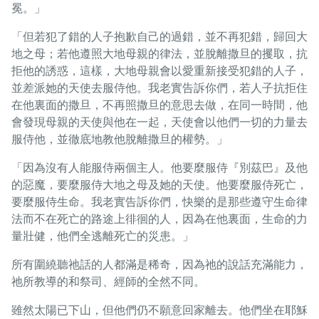
冕。」
「但若犯了錯的人子抱歉自己的過錯，並不再犯錯，歸回大
地之母；若他遵照大地母親的律法，並脫離撒旦的攫取，抗
拒他的誘惑，這樣，大地母親會以愛重新接受犯錯的人子，
並差派她的天使去服侍他。我老實告訴你們，若人子抗拒住
在他裏面的撒旦，不再照撒旦的意思去做，在同一時間，他
會發現母親的天使與他在一起，天使會以他們一切的力量去
服侍他，並徹底地教他脫離撒旦的權勢。」
「因為沒有人能服侍兩個主人。他要麼服侍『別茲巴』及他
的惡魔，要麼服侍大地之母及她的天使。他要麼服侍死亡，
要麼服侍生命。我老實告訴你們，快樂的是那些遵守生命律
法而不在死亡的路途上徘徊的人，因為在他裏面，生命的力
量壯健，他們全逃離死亡的災患。」
所有圍繞聽祂話的人都滿是稀奇，因為祂的說話充滿能力，
祂所教導的和祭司、經師的全然不同。
雖然太陽已下山，但他們仍不願意回家離去。他們坐在耶穌