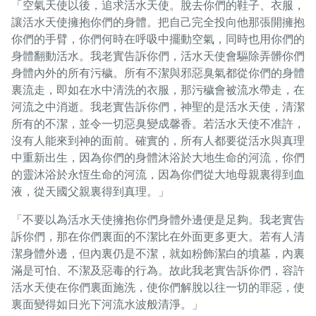
「空氣天使以後，追求活水天使。脫去你們的鞋子、衣服，
讓活水天使擁抱你們的身體。把自己完全投向他那張開擁抱
你們的手臂，你們何時在呼吸中擺動空氣，同時也用你們的
身體翻動活水。我老實告訴你們，活水天使會驅除弄髒你們
身體內外的所有污穢。所有不潔與邪惡臭氣都從你們的身體
裏流走，即如在水中清洗的衣服，那污穢會被流水帶走，在
河流之中消逝。我老實告訴你們，神聖的是活水天使，清潔
所有的不潔，並令一切惡臭變成馨香。若活水天使不准許，
沒有人能來到神的面前。確實的，所有人都要從活水與真理
中重新出生，因為你們的身體沐浴於大地生命的河流，你們
的靈沐浴於永恆生命的河流，因為你們從大地母親裏得到血
液，從天國父親裏得到真理。」
「不要以為活水天使擁抱你們身體外邊便是足夠。我老實告
訴你們，那在你們裏面的不潔比在外面更多更大。若有人清
潔身體外邊，但內裏仍是不潔，就如粉飾潔白的墳墓，內裏
滿是可怕、不潔及惡毒的行為。故此我老實告訴你們，容許
活水天使在你們裏面施洗，使你們解脫以往一切的罪惡，使
裏面變得如日光下河流水波般清淨。」