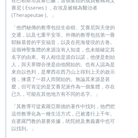
在巴勒斯坦及黎巴嫩，這個集體的成員被稱為艾
賽尼 ( Essenes ) ，在埃及被稱為醫治者
(Therapeutae )。」
「他們秘傳的教導包括生命樹、艾賽尼與天使的
交通，以及七重平安等。外傳的教導包括第一冊
耶穌基督的平安福音，以及在死海發現的古卷。
這個神聖集體的來源沒有人知道，也未能確定其
名字的由來。有人相信是源自以諾，他便是創始
人，與天界聯合便是由他開始的。也有人認為是
來自以色列，是摩西在西乃山上得到上天的啟示
後，揀選了一群人而開始的。無論其來源是甚
麼，但可肯定的是艾賽尼派作為一個集體，存在
已久，可能在其他地方有不同的名字。」
「其教導可從索羅亞斯德的著作中找到，他們把
這些教導化為一種生活方式，已被遵行上千年。
在婆羅門教的基要依據，吠陀經及奧義書中也可
以找到。」