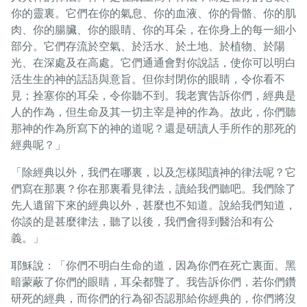
你的靈裏。它們在你的氣息、你的血液、你的骨骼、你的肌
肉、你的腸臟、你的眼睛、你的耳朵，在你身上的每一細小
部分。它們存流於空氣、於活水、於土地、於植物、於陽
光、在深處及在高處。它們通通會對你說話，使你可以明白
活生生的神的話語與意旨。但你封閉你的眼睛，令你看不
見；拴塞你的耳朵，令你聽不到。我老實告訴你們，經典是
人的作為，但生命及其一切主宰是神的作為。故此，你們聽
那神的作為所寫下的神的道呢？還是研讀人手所作的那死的
經典呢？」
「除經典以外，我們在哪裏，以及怎樣閱讀神的律法呢？它
們寫在那裏？你在那裏看見律法，讀給我們聽吧。我們除了
先人遺留下來的經典以外，甚麼也不知道。說給我們知道，
你談的是甚麼律法，聽了以後，我們會得到醫治和有公
義。」
耶穌說：「你們不明白生命的道，因為你們在死亡裏面。黑
暗蒙蔽了你們的眼睛，耳朵都聾了。我告訴你們，若你們鑽
研死的經典，而你們的行為卻否認那給你經典的，你們將沒