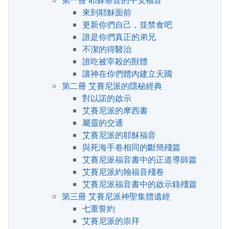
第一冊 耶穌基督的平安福音
來到耶穌面前
更新你們自己，並禁食吧
誰是你們真正的弟兄
不潔的得醫治
誰吃被宰殺的獸體
讓神在你們體內建立天國
第二冊 艾賽尼派的隱秘經典
對以諾的啟示
艾賽尼派的摩西書
屬靈的交通
艾賽尼派的耶穌福音
與死海手卷相同的斷簡殘篇
艾賽尼派福音書中的正道導師篇
艾賽尼派約翰福音殘卷
艾賽尼派福音書中的啟示錄殘篇
第三冊 艾賽尼派神聖集體遺經
七重誓約
艾賽尼派的崇拜