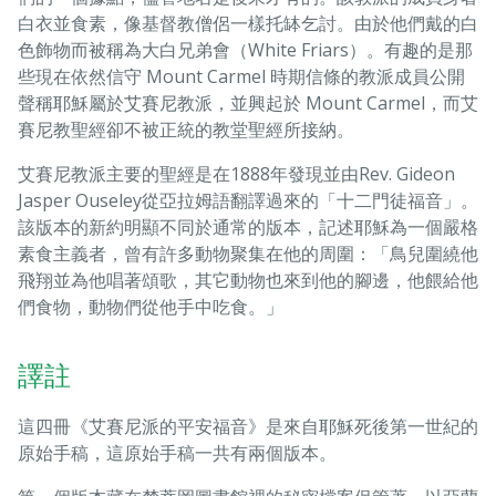
白衣並食素，像基督教僧侶一樣托缽乞討。由於他們戴的白
色飾物而被稱為大白兄弟會（White Friars）。有趣的是那
些現在依然信守 Mount Carmel 時期信條的教派成員公開
聲稱耶穌屬於艾賽尼教派，並興起於 Mount Carmel，而艾
賽尼教聖經卻不被正統的教堂聖經所接納。
艾賽尼教派主要的聖經是在1888年發現並由Rev. Gideon
Jasper Ouseley從亞拉姆語翻譯過來的「十二門徒福音」。
該版本的新約明顯不同於通常的版本，記述耶穌為一個嚴格
素食主義者，曾有許多動物聚集在他的周圍：「鳥兒圍繞他
飛翔並為他唱著頌歌，其它動物也來到他的腳邊，他餵給他
們食物，動物們從他手中吃食。」
譯註
這四冊《艾賽尼派的平安福音》是來自耶穌死後第一世紀的
原始手稿，這原始手稿一共有兩個版本。