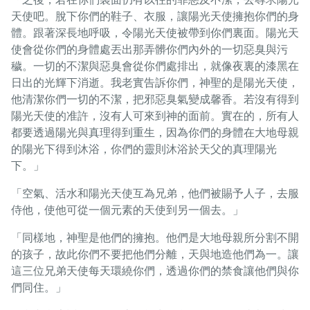
天使吧。脫下你們的鞋子、衣服，讓陽光天使擁抱你們的身
體。跟著深長地呼吸，令陽光天使被帶到你們裏面。陽光天
使會從你們的身體處丟出那弄髒你們內外的一切惡臭與污
穢。一切的不潔與惡臭會從你們處排出，就像夜裏的漆黑在
日出的光輝下消逝。我老實告訴你們，神聖的是陽光天使，
他清潔你們一切的不潔，把邪惡臭氣變成馨香。若沒有得到
陽光天使的准許，沒有人可來到神的面前。實在的，所有人
都要透過陽光與真理得到重生，因為你們的身體在大地母親
的陽光下得到沐浴，你們的靈則沐浴於天父的真理陽光
下。」
「空氣、活水和陽光天使互為兄弟，他們被賜予人子，去服
侍他，使他可從一個元素的天使到另一個去。」
「同樣地，神聖是他們的擁抱。他們是大地母親所分割不開
的孩子，故此你們不要把他們分離，天與地造他們為一。讓
這三位兄弟天使每天環繞你們，透過你們的禁食讓他們與你
們同住。」