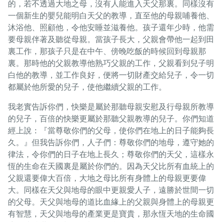
的，若不透過大地之母，沒有人能進入天父那裏。同樣沒有
一個新生的嬰兒能明白天父的教導，直至他的母親哺養他、
沐浴他、照顧他，令他安睡並滋養他。孩子還年少時，他需
要母親伴著及聽從母親。當孩子長大，父親會帶他一起到田
裏工作，那孩子只是在中午、傍晚吃飯的時候回到母親那
裏。那時他的父親教導他熟巧父親的工作，父親看到兒子明
白他的教導，並工作良好，便將一切財產交給兒子，令一切
都屬於他所愛的兒子，使他繼續父親的工作。
我老實告訴你們，快樂是屬於那聽母親安慰及行母親所教導
的兒子，百倍的快樂更屬於那聽父親教導的兒子。你們知道
經上說：『當尊敬你們的父母，使你們在地上的日子能夠長
久。』但我告訴你們，人子們：尊敬你們的地母，遵守她的
律法，令你們的日子在地上長久；尊敬你們的天父，這樣永
恆的生命在天國裏是屬於你們的。因為天父比所有血統上的
父親還要偉大百倍，大地之母比所有身體上的母親更要偉
大。同樣在天父與地母的眼中更親愛人子，遠勝於世間一切
的父母。天父與地母的道比血緣上的父親與身體上的母親更
有智慧，天父與地母的產業更是寶貴，那永恆天地的生命國