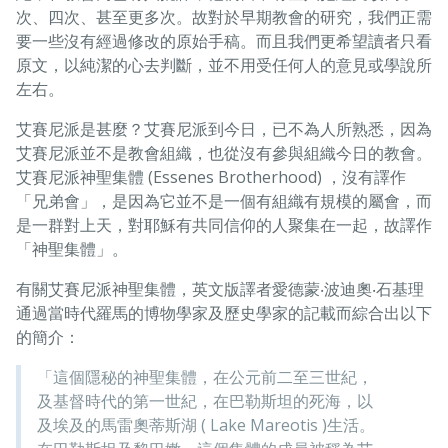
次、四次、甚至更多次。故對於早期教會的研究，我們正需
要一些沒有經過修改的原始手稿。而且我們更希望讀者只看
原文，以純潔的心去判斷，並不用受任何人的意見或學說所
左右。
艾賽尼派是甚麼？艾賽尼派到今日，已不為人所熟悉，因為
艾賽尼派並不是教會組織，也從沒有參與組織今日的教會。
艾賽尼派神聖集體 (Essenes Brotherhood) ，沒有譯作
「兄弟會」，是因為它並不是一個有組織有規模的屬會，而
是一群對上天，對耶穌有共同信仰的人聚集在一起，故譯作
「神聖集體」。
有關艾賽尼派神聖集體，英文版譯者愛德蒙‧波迪奧‧石基理
通過當時代羅馬的博物學家及歷史學家的記載而綜合出以下
的簡介：
「這個隱秘的神聖集體，在公元前二至三世紀，
及基督時代的第一世紀，在巴勒斯坦的死海，以
及埃及的馬雷奧蒂斯湖 ( Lake Mareotis )生活。