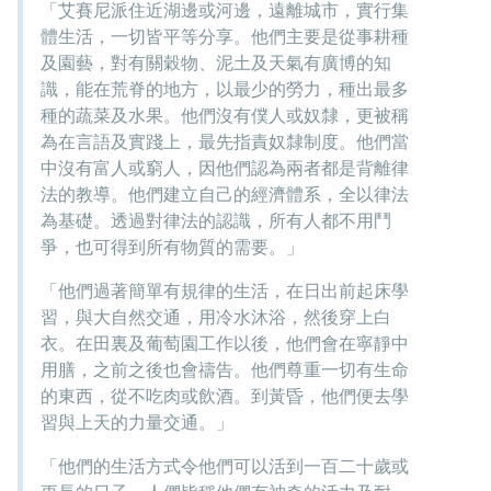
「艾賽尼派住近湖邊或河邊，遠離城市，實行集
體生活，一切皆平等分享。他們主要是從事耕種
及園藝，對有關穀物、泥土及天氣有廣博的知
識，能在荒脊的地方，以最少的勞力，種出最多
種的蔬菜及水果。他們沒有僕人或奴隸，更被稱
為在言語及實踐上，最先指責奴隸制度。他們當
中沒有富人或窮人，因他們認為兩者都是背離律
法的教導。他們建立自己的經濟體系，全以律法
為基礎。透過對律法的認識，所有人都不用鬥
爭，也可得到所有物質的需要。」
「他們過著簡單有規律的生活，在日出前起床學
習，與大自然交通，用冷水沐浴，然後穿上白
衣。在田裏及葡萄園工作以後，他們會在寧靜中
用膳，之前之後也會禱告。他們尊重一切有生命
的東西，從不吃肉或飲酒。到黃昏，他們便去學
習與上天的力量交通。」
「他們的生活方式令他們可以活到一百二十歲或