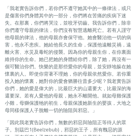
「我老實告訴你們，若你們不遵守她其中的一條律法，或只
是傷害你們身體其中的一部分，你們將在苦痛的疾病下迷
失。在那裏，你們將哭泣，並咬牙切齒。我告訴你們，除非
你們遵守母親的律法，你們沒有智慧逃離死亡。若有人謹守
他母親的律法，他的母親亦會保守他。她會醫治他一切的病
害，他永不患疾。她給他長久的生命，保護他遠離災禍，遠
離火害、水災及毒蛇的侵襲。因為你的母親生你，在你裏面
維持你的生命。她已把她的身體給你們，除了她，再沒有一
個可醫治你們。快樂的是那些愛你的母親，並安靜地躲在她
懷裏的人。即使你背著不理她，你的母親依然愛你。若你重
投入她的懷裏，她對你的愛會猶勝往昔多少呢？我老實告訴
你們，她的愛是偉大的，比最巨大的山還要大，比最深的海
還要深。若有人愛他的母親，她永不離開他。就如母雞保護
小雞，母獅保護牠的初生，母親保護她新生的嬰孩，大地之
母同樣保護人子脫離一切的險阻與邪惡。」
「因此我老實告訴你們，無數的邪惡與險阻正等待人的眾
子。別茲巴1(Beelzebub)，邪惡的王子，所有醜惡的源