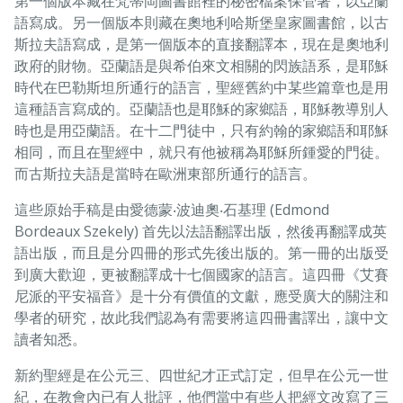
第一個版本藏在梵蒂岡圖書館裡的秘密檔案保管著，以亞蘭
語寫成。另一個版本則藏在奧地利哈斯堡皇家圖書館，以古
斯拉夫語寫成，是第一個版本的直接翻譯本，現在是奧地利
政府的財物。亞蘭語是與希伯來文相關的閃族語系，是耶穌
時代在巴勒斯坦所通行的語言，聖經舊約中某些篇章也是用
這種語言寫成的。亞蘭語也是耶穌的家鄉語，耶穌教導別人
時也是用亞蘭語。在十二門徒中，只有約翰的家鄉語和耶穌
相同，而且在聖經中，就只有他被稱為耶穌所鍾愛的門徒。
而古斯拉夫語是當時在歐洲東部所通行的語言。
這些原始手稿是由愛德蒙‧波迪奧‧石基理 (Edmond
Bordeaux Szekely) 首先以法語翻譯出版，然後再翻譯成英
語出版，而且是分四冊的形式先後出版的。第一冊的出版受
到廣大歡迎，更被翻譯成十七個國家的語言。這四冊《艾賽
尼派的平安福音》是十分有價值的文獻，應受廣大的關注和
學者的研究，故此我們認為有需要將這四冊書譯出，讓中文
讀者知悉。
新約聖經是在公元三、四世紀才正式訂定，但早在公元一世
紀，在教會內已有人批評，他們當中有些人把經文改寫了三