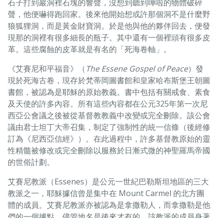
石子打到巖洞裡石塊的響聲，沒想到聽到嘩啦的物體破碎
聲，他便嚇得跑回家。後來他開始想或許那個洞不是什麼野
狼狐狸洞，而是黃金財寶洞。於是他與他的夥伴回去，便發
現那的洞裡有很多細長的瓶子。其中還有一個裡頭有很多皮
革。這些腐蝕的皮革就是有名的「死海卷軸」。
《艾賽尼和平福音》（
The Essene Gospel of Peace
）發
現於死海古卷，現存於梵蒂岡圖書館和皇家哈布斯堡王朝圖
書館，被認為是耶穌的原始教義。書中包括有關戒食、素食
及天使的許多內容。所有這些內容都在公元325年第一次尼
西亞公會議之後被從基督教教義中改變或完全刪除。該公會
議由君士坦丁大帝召集，制定了強制性的統一信條（後經修
訂為《尼西亞信經》）。在此過程中，許多基督教原始的靈
性精髓被修改或完全刪除以服務於日漸式微的神聖羅馬帝國
的世俗計劃。
艾賽尼教派（Essenes）是公元一世紀巴勒斯坦地區的三大
教派之一，耶穌據信曾是集中在 Mount Carmel 的北方團
體的成員。艾賽尼教派亦被認為是拿撒勒人，而拿撒勒是他
們的一個據點，儘管地名是後來才有的。該教派的成員身著