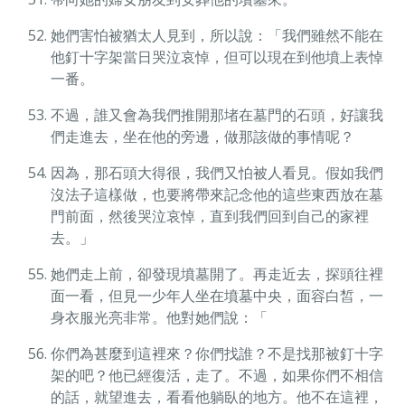
她們害怕被猶太人見到，所以說：「我們雖然不能在
他釘十字架當日哭泣哀悼，但可以現在到他墳上表悼
一番。
不過，誰又會為我們推開那堵在墓門的石頭，好讓我
們走進去，坐在他的旁邊，做那該做的事情呢？
因為，那石頭大得很，我們又怕被人看見。假如我們
沒法子這樣做，也要將帶來記念他的這些東西放在墓
門前面，然後哭泣哀悼，直到我們回到自己的家裡
去。」
她們走上前，卻發現墳墓開了。再走近去，探頭往裡
面一看，但見一少年人坐在墳墓中央，面容白皙，一
身衣服光亮非常。他對她們說：「
你們為甚麼到這裡來？你們找誰？不是找那被釘十字
架的吧？他已經復活，走了。不過，如果你們不相信
的話，就望進去，看看他躺臥的地方。他不在這裡，