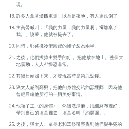
現。
許多人拿著燈四處走，以為是夜晚，有人更跌倒了。
主高聲喊叫：「我的力量，我的力量啊，禰離棄了
我。」說著，他就被提去了。
同時，耶路撒冷聖殿裡的幔子裂為兩半。
之後，他們拔掉主雙手的釘， 把他放在地上。整個大
地震動，人人都惶恐非常。
其後日頭照下來，才發現當時是第九點鐘。
猶太人感到高興，把他的身體交給約瑟埋葬，因為他
曾經目睹他所行的一切美好事情。
他領了主〈的身體〉，然後洗淨他，用細麻布裡好，
帶到自己的墳墓裡去，墳墓名叫「約瑟園」。
之後，猶太人、眾長老和眾祭司察覺到他們親手犯的