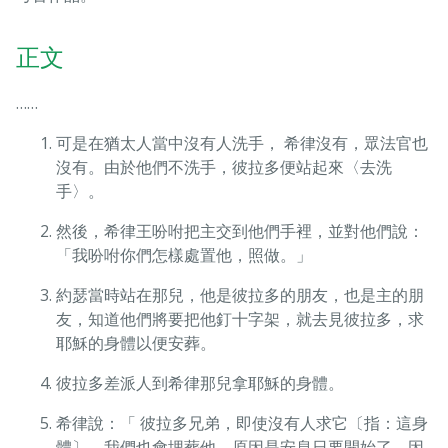
正文
……
可是在猶太人當中沒有人洗手， 希律沒有，眾法官也
沒有。由於他們不洗手，彼拉多便站起來〈去洗
手〉。
然後，希律王吩咐把主交到他們手裡，並對他們說：
「我吩咐你們怎樣處置他，照做。」
約瑟當時站在那兒，他是彼拉多的朋友，也是主的朋
友，知道他們將要把他釘十字架，就去見彼拉多，求
耶穌的身體以便安葬。
彼拉多差派人到希律那兒拿耶穌的身體。
希律說：「 彼拉多兄弟，即使沒有人求它〔指：這身
體〕，我們也會埋葬他，原因是安息日要開始了，因