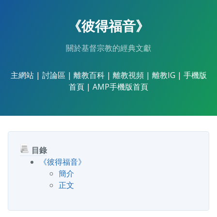
Skip
to
《彼得福音》
the
content.
關於基督宗教的經典文獻
主網站
|
討論區
|
離教百科
|
離教視頻
|
離教IG
|
手機版
首頁
|
AMP手機版首頁
目錄
《彼得福音》
簡介
正文