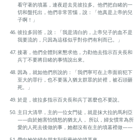
看守著的墳墓，連夜趕去見彼拉多。他們把自睹的一
切和盤托出，他們非常苦惱，說：「他真是上帝的兒
子啊！」
彼拉多回答，說：「我是清白的，上帝兒子的血不是
我要流的，只因為這樣似乎對你們有利而已。」
接著，他們全體到來懇求他，力勸他去指示百夫長和
兵丁不要將目睹的事情說出來。
因為，就如他們所說的：「我們寧可在上帝面前犯下
至大的罪行，也不要落入猶太群眾的於裡，被石頭砸
死。」
於是，彼拉多指示百夫長和兵丁甚麼也不要說。
主日大清早，主的一位女門徒，就是抹大拉的馬利亞
——由於她害怕憤怒的猶太人， 所以，婦女慣常為所
愛的人死去後做的事，她都沒有在主的墳墓裡做——
帶向她的婦女朋友到安葬他的墳墓來。