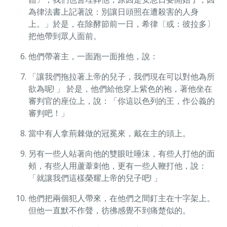
為律法書上記著說：別讓日頭照在遭殺害的人身
上。」於是，在除酵節前一日，希律〔或：彼拉多〕
把他帶到眾人面前。
他們帶著主，一面跑一面推他，說：
「讓我們拖拉著上帝的兒子，我們現在可以對他為所
欲為呢! 」 於是，他們給他穿上紫色的袍，著他坐在
審判官的座位上，說：「你這以色列的王，作公義的
審判吧！」
當中有人拿荊棘做的冠冕來，戴在主的頭上。
另有一些人站著向他的雙眼吐唾沫，有些人打他的面
頰，有些人用蘆葦刺他，更有一些人鞭打他，說：
「就讓我們這樣榮耀上帝的兒子吧! 」
他們把兩個犯人帶來，在他們之間釘主在十字架上。
但他一直默不作聲，彷彿感覺不到痛楚似的。