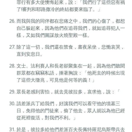
罪行有多大使懊悔起來，說：「我們行了這些惡有禍
了!審判和耶路撒冷的終結都要來臨了。」
而我與我的同伴都在悲痛之中，我們的心傷了，都想
自己躲起來，因為他們在追尋我們，就如追尋犯人一
樣，又如我們圖謀放火燒聖殿一樣。
除了這一切，我們還在禁食，晝夜呆坐，悲慟哀哭，
直到安息日。
文士、法利賽人和長老卻聚集在一起，因為他們聽聞
群眾都在竊竊私語，捶著胸說：「他死去的時候出現
了這些大徵兆，可見他是何等的義！」
眾長老感到害怕，就去見彼拉多，哀求他，說：「
請差派兵丁給我們，好讓我們可以看守他的墳墓三
日，免得他的門徒來，偷了他去，眾人就以為他已經
從死裡復活，對我們不利。」
於是，彼拉多給他們差派百夫長佩特羅尼烏斯帶兵去