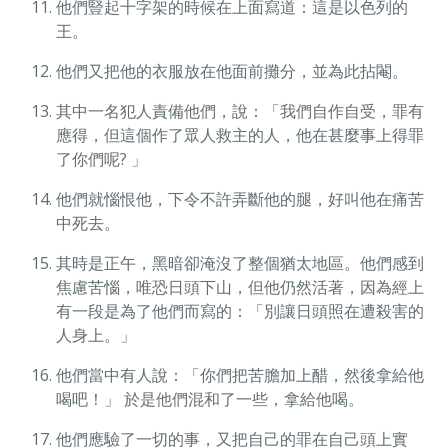
他們豎起十字架的時候在上面寫道：這是以色列的
王。
他們又把他的衣服放在他面前攤分，並為此拈閹。
其中一名犯人責備他們，說：「我們自作自受，罪有
應得，但這個作了眾人救主的人，他在甚麼事上得罪
了你們呢? 」
他們就惱恨他，下令不許弄斷他的腿，好叫他在痛苦
中死去。
其時是正午，黑暗卻淹沒了整個猶太地區。他們感到
焦慮苦惱，唯恐日頭下山，但他仍然活著，因為經上
有一段是為了他們而寫的：「別讓日頭照在遭殺害的
人身上。」
他們當中有人說：「你們把苦膽加上醋，然後拿給他
喝吧！」 於是他們混和了一些，拿給他喝。
他們應驗了一切的事，又把自己的罪在自己頭上實