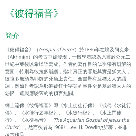
《彼得福音》
簡介
《彼得福音》（
Gospel of Peter
）於1886年在埃及阿克米
（Akhmim）的考古中被發現，一般學者認為原書於公元二
世紀中葉後以希臘語寫成。作者的寫作目的似乎帶有辯解的
意圖，特別為彼拉多辯護，指出真正的罪魁其實是猶太人，
彼拉多無須為耶穌的死負上責任。全書帶有反猶太人的語
調，例如作者認為耶穌被釘十字架的事件全是基於猶太人的
怨恨，這與應驗舊約的預言無關。
網上流傳《彼得福音》即《水上使徒行傳》〔或稱《水徒行
傳》、《水徒行述年紀》、《水徒行紀》、《水上門徒
行》、《水徒福音》，
The Aquarian Gospel of Jesus the
Christ
〕，然而後者為1908年Levi H. Dowling所著，並非
考古作品。