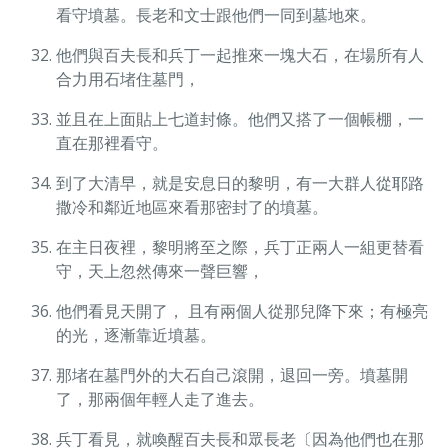
看守墳墓。長老和文士跟他們一同到墓地來。
他們與百夫長和兵丁一起推來一塊大石，在場所有人
合力用石堵住墓門，
並且在上面貼上七道封條。他們又搭了一個帳棚，一
直在那裡看守。
到了大清早，就是安息日的黎明，有一大群人從耶路
撒冷和鄰近地區來看那密封了的墳墓。
在主日夜裡，黎明將至之際，兵丁正兩人一組更替看
守，天上忽然傳來一聲巨響，
他們看見天開了， 且有兩個人從那兒降下來；有極亮
的光，逐漸靠近墳墓。
那堵在墓門外的大石自己滾開，退回一旁。墳墓開
了，那兩個年輕人走了進去。
兵丁看見，就喚醒百夫長和眾長老〔因為他們也在那