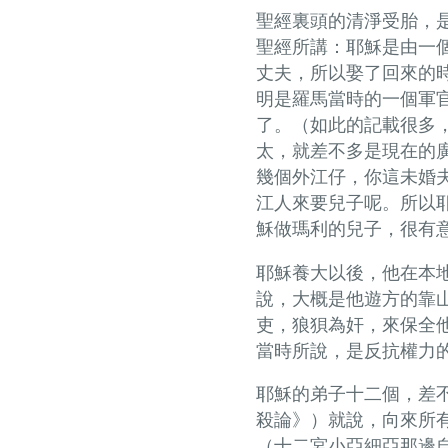
聖經裏頭的清淨受胎，
聖經所講：耶穌是由一
丈夫，所以娶了回來的
明是羅馬當時的一個軍
了。（如此的記載很多
太，就差不多是現在的
幾個外江仔，你這未婚
江人來要兒子呢。所以
穌做瑪利的兒子，很有
耶穌養大以後，他在本
說，大概是他遊方的靠
吏，狼狽為奸，來保全
當時所說，是反抗權力
耶穌的弟子十二個，差
殺論》）就說，向來所
（十二宮小亞細亞那邊