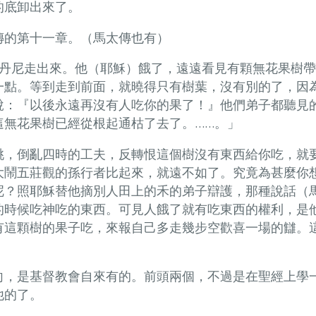
的底卸出來了。
傳的第十一章。（馬太傳也有）
別丹尼走出來。他（耶穌）餓了，遠遠看見有顆無花果樹
一點。等到走到前面，就曉得只有樹葉，沒有別的了，因
說：『以後永遠再沒有人吃你的果了！』他們弟子都聽見
這無花果樹已經從根起通枯了去了。……。」
桃，倒亂四時的工夫，反轉恨這個樹沒有東西給你吃，就
大鬧五莊觀的孫行者比起來，就遠不如了。究竟為甚麼你
呢？照耶穌替他摘別人田上的禾的弟子辯護，那種說話（
的時候吃神吃的東西。可見人餓了就有吃東西的權利，是
有這顆樹的果子吃，來報自己多走幾步空歡喜一場的讎。
向，是基督教會自來有的。前頭兩個，不過是在聖經上學
他的了。