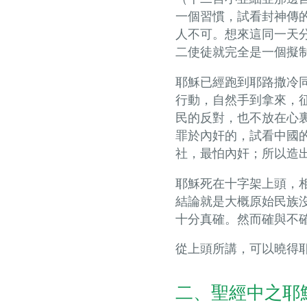
一個習慣，試看封神傳
人不可。想來這同一天
二使徒就完全是一個擬
耶穌已經跑到耶路撒冷
行動，自然手到拿來，
民的反對，也不放在心
罪於內奸的，試看中國
社，最怕內奸；所以造
耶穌死在十字架上頭，
結論就是大概原始民族
十分真確。然而確與不
從上頭所講，可以曉得
二、聖經中之耶