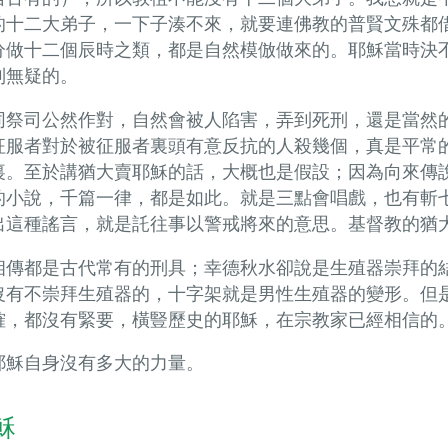
的十二大弟子，一下子湊不來，就要連佛教的普賢文殊都
分做十二個辰時之類，都是自然模倣做來的。耶穌當時決
制無疑的。
同祭司公然作對，自然會被人陷害，弄到死刑，還是當然
征服者對於被征服者裏頭有意反抗的人殺幾個，真是平常
裏。至於講猶大賣耶穌的話，大概也是假設；因為向來傳
的小說，千篇一律，都是如此。就是三點會唱戲，也有斬
出這種謠言，就是託往事以警戒將來的意思。基督教的猶
相傳都是古代常有的刑具；幸德秋水卻說是生殖器崇拜的
沒有不崇拜生殖器的，十字架就是男性生殖器的變形。但
確，都沒有緊要，橫豎歷史的耶穌，在宗教家已經相信的
耶穌自身沒有多大的力量。
穌