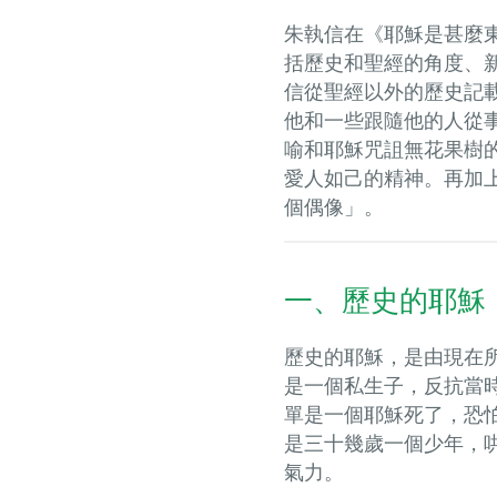
朱執信在《耶穌是甚麼
括歷史和聖經的角度、
信從聖經以外的歷史記
他和一些跟隨他的人從
喻和耶穌咒詛無花果樹
愛人如己的精神。再加
個偶像」。
一、歷史的耶穌
歷史的耶穌，是由現在
是一個私生子，反抗當
單是一個耶穌死了，恐
是三十幾歲一個少年，
氣力。