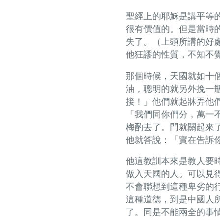
聖經上的耶穌是講平等
很有價值的。但是當時
失了。（上頭所講的好
他狂謬的性質，不知不
那個時候，天國就如十
油，聰明的就另外挽一
接！」他們就起牀弄他
「我們同你們分，萬一
梅酌去了。門就關起來
他就答說：「實在告訴
他這教訓本來是教人要
做入天國的人。可以見
不會聯想到這種卑劣的
這種道德，到是中國人
了。同是不能兩全的事