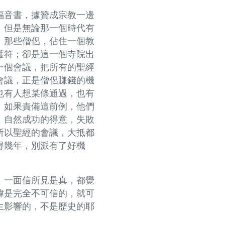
福音書，據贊成宗教一邊
。但是無論那一個時代有
；那些僧侶，佔住一個教
護符；卻是這一個寺院出
一個會議，把所有的聖經
會議，正是僧侶賺錢的機
也有人想某條通過，也有
。如果責備這前例，他們
，自然成功的得意，失敗
所以聖經的會議，大抵都
得幾年，別派有了好機
，一面信所見是真，都覺
緯是完全不可信的，就可
生影響的，不是歷史的耶