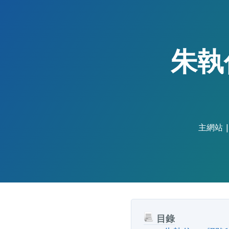
Skip
to
the
content.
朱執
主網站
目錄