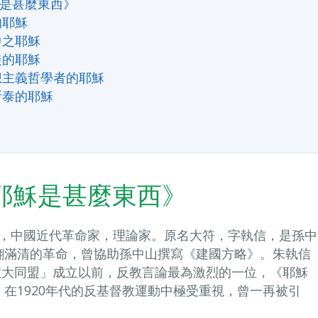
是甚麼東西》
的耶穌
中之耶穌
徒的耶穌
想主義哲學者的耶穌
斯泰的耶穌
耶穌是甚麼東西》
920），中國近代革命家，理論家。原名大符，字執信，是孫中
翻滿清的革命，曾協助孫中山撰寫《建國方略》。朱執信
督教大同盟」成立以前，反教言論最為激烈的一位，《耶穌
在1920年代的反基督教運動中極受重視，曾一再被引