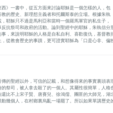
東西》一書中，從五方面來討論耶穌是一個怎樣的人，包
新教的歷史、新理想主義者和托爾斯泰的立場。根據朱執
載，耶穌只不過是馬利亞和當時一個羅馬軍官的私生子，
事反抗祭司和政府的活動。論到聖經中的耶穌，朱執信分
的事，來說明耶穌的人格是自私自利、喜歡復仇，基督教
上，從教會歷史的事蹟，更可證實耶穌為「口是心非、偏
所傳的聖經以外，可信的記載，和想像得來的事實裏頭表
時的祭司，被人拿去殺了的一個人。其屬性很簡單，人格
怕還比不上宋子賢、唐賽兒、徐鴻儒、團匪的大師兄，湖
哄動幾個人，在村鄉裏烏亂一場罷了。所以如果單講歷史