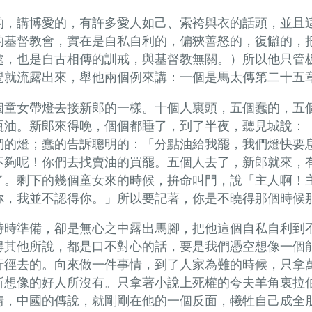
的，講博愛的，有許多愛人如己、索袴與衣的話頭，並且
的基督教會，實在是自私自利的，偏狹善怒的，復讎的，
處，也是自古相傳的訓戒，與基督教無關。）所以他只管
覺就流露出來，舉他兩個例來講：一個是馬太傳第二十五
個童女帶燈去接新郎的一樣。十個人裏頭，五個蠢的，五
瓶油。新郎來得晚，個個都睡了，到了半夜，聽見城說：
們的燈；蠢的告訴聰明的：「分點油給我罷，我們燈快要
不夠呢！你們去找賣油的買罷。五個人去了，新郎就來，
了。剩下的幾個童女來的時候，拚命叫門，說「主人啊！
你，我並不認得你。」所以要記著，你是不曉得那個時候
時時準備，卻是無心之中露出馬腳，把他這個自私自利到
得其他所說，都是口不對心的話，要是我們憑空想像一個
行徑去的。向來做一件事情，到了人家為難的時候，只拿
所想像的好人所沒有。只拿著小說上死權的夸夫羊角衷拉
情，中國的傳說，就剛剛在他的一個反面，犧牲自己成全