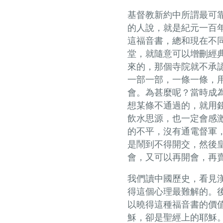
基督教新約中所謂最可
的人說，就是紀元一百
這福音書，總和現在不
堂，就隨意可以增刪經
來的，那個寺院就不承
一部一部，一條一條，
會。為甚麼呢？當時成
想某條不通過的，就用
飲水思源，也一定會感
的不平，沒有通電督軍
是鬧到不得開交，然後
會，又可以再開會，再
我們讀中國歷史，看見
得這個心理最難解的。
以曉得這種福音書的價
穌，卻是聖經上的耶穌