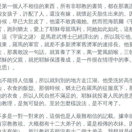
是第一個人不相信的東西，所有非耶教的書筒，都在那裏
個女孩子，許配了人，還沒有嫁，就懷起天胎生出來的。
時候，早已大肚皮了，他還不敢責備她。然而照海凱爾《
官，跑到猶太，愛上了耶穌母親瑪利，同她如此如此，這
，這《宇宙之謎》 是馬君武博士已經譯出的，所以我引他
廣東，羅馬的軍官，就差不多新濟軍舊濟軍的連排長。他
夫，那裏敢說一句話。就算養了下來，萬一驚風鎖喉，三
耶穌的父親，就把耶穌保護養成，是一件很在情理中的事
意思）。
地不能得人信服，所以就到別的地方走江湖。他受洗於高
山，衣食的飯盌。那個時候，猶太已在羅馬的征服底下，
他的衣食，所以人民自然不滿足的。耶穌就投著人民的意
的教理，是無可疑的。至於怎麼樣說法，是不可考了。
不多是一對一對來的，這個也是人最難相信的記載。據幸
有宗教教祖。大概都有十二大弟子的，還是相傳的衣鉢。
自古有的），所以教祖不能沒有十二個大弟子。我想就是