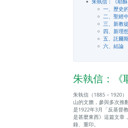
朱執信：《耶穌
一、歷史
二、聖經
三、新教
四、新理
五、託爾
六、結論
朱執信：《
朱執信（1885 – 1
山的文膽，參與多次推
是1922年3月「反基
是甚麼東西》這篇文章，
錄、重印。