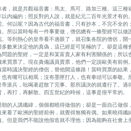
靠者，就是共觀福音書：馬太、馬可、路加三種。這三種
年以內編的；照反對的人說，就是紀元二百年光景才有的
同。何以呢？因為古代的福音書，只有抄本，不完不全的
典。所以當時每有一件事要做，僧侶總有一條聖經可以做
認。等到熱心的皇帝看不過眼了，就召集各院的僧侶，開
用多數來決定他的真偽，這已經是可笑極的了。卻是這種
為問題的聖經，一定是和某富貴人家有利害關係的；所以
錢來買票了。現在責備議員賣票，他們一定說歐美有前例
激當時議決聖經的僧侶，替他開這條路！當時買票的結果
，也有嘴可以相罵；沒有墨匣打人，也有拳頭可以奉敬。
皇帝派兵，吆喝著趕散了完事。那所議決的就遵行了。過
賣，再打，再解散。四五世紀的時候，這事是很平常的。
漢朝的人講纖緯，個個都曉得做假的；卻是一面自己做假
後來看了歐洲的聖經前例，就覺得無獨有偶。如果曉得纖
值。但是我們不能說他假造就不理他；因為能夠在社會上
。