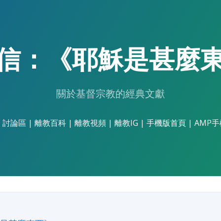
信：《耶穌是甚麼
關於基督宗教的經典文獻
|
討論區
|
離教百科
|
離教視頻
|
離教IG
|
手機版首頁
|
AMP