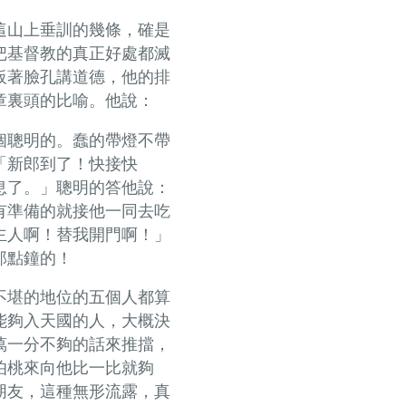
這山上垂訓的幾條，確是
把基督教的真正好處都滅
板著臉孔講道德，他的排
章裏頭的比喻。他說：
個聰明的。蠢的帶燈不帶
「新郎到了！快接快
息了。」聰明的答他說：
有準備的就接他一同去吃
主人啊！替我開門啊！」
那點鐘的！
不堪的地位的五個人都算
能夠入天國的人，大概決
萬一分不夠的話來推擋，
伯桃來向他比一比就夠
朋友，這種無形流露，真