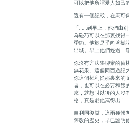
可以把他所謂愛人如己
還有一個記載，在馬可
「……到早上，他們由
為碰巧可以在那裏找得
季節。他於是乎向著樹
出城。早上他們經過，
你沒有方法學聊齋的偷
無花果。這個同西遊記
你這個權利從那裏來的
者，也可以在必要和餓
來，就想叫以後的人沒
格，真是虧他寫得出！
自利同復讎，這兩種傾
舊教的歷史，早已證明